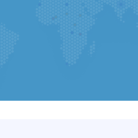
Selecciona tu país
Seleccionar archivo
(Obligatorio) 