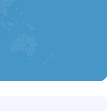
Cargar CV: puede cargar un archivo PDF o Word
entregar