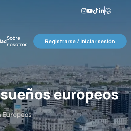
Sobre
Registrarse / Iniciar sesión
dad
nosotros
s sueños europeos
s Europeos