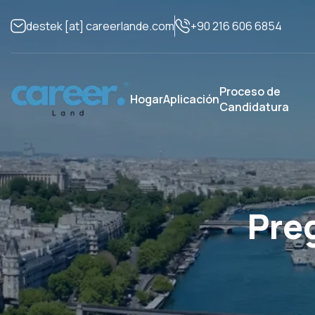
+90 216 606 6854
destek
[at]
careerlande.com
Proceso de
Hogar
Aplicación
Candidatura
Pre