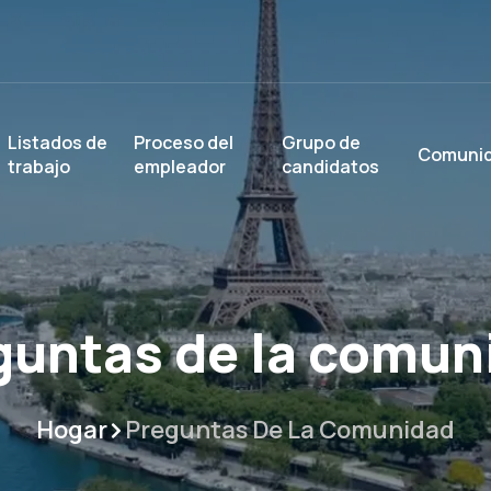
Listados de
Proceso del
Grupo de
Comuni
trabajo
empleador
candidatos
guntas de la comun
Hogar
Preguntas De La Comunidad