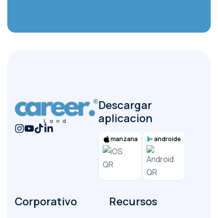
un archivo PDF o Word
archivo
entregar
Descargar
aplicacion
manzana
androide
Corporativo
Recursos