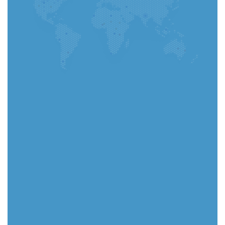
realizar un seguimiento de cada paso al instante.
Ir a la aplicación
Selecciona tu país
Seleccionar
(Obligatorio) Cargar CV: puede cargar