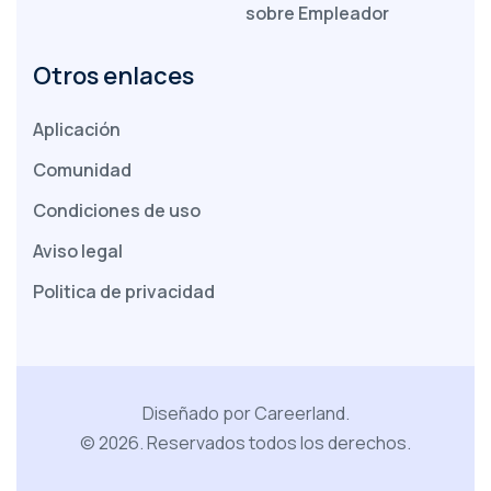
sobre Empleador
J. Schmidt
RRHH Sociocomercial
Otros enlaces
Aplicación
Comunidad
El punto de contacto único es una gran
Condiciones de uso
ventaja
Aviso legal
La organización de las entrevistas, la
Politica de privacidad
retroalimentación y el intercambio de
documentos se gestionan desde una única
fuente. Las respuestas rápidas fueron
especialmente útiles durante los períodos de
Diseñado por Careerland.
mayor actividad.
©
2026
.
Reservados todos los derechos.
L. Weber
Líder de Adquisición de Talento