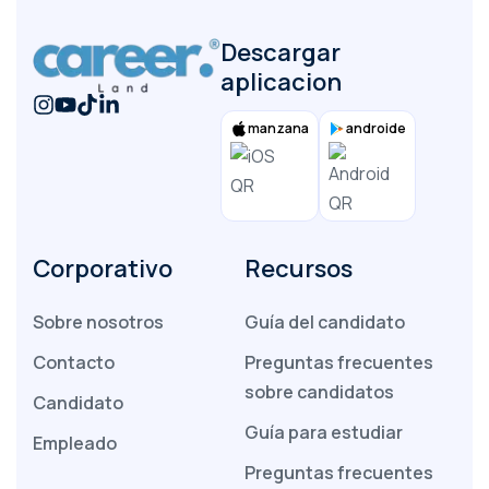
sin problemas y nos sentimos seguros
durante todo el proceso.
Descargar
aplicacion
T. Müller
gerente general
manzana
androide
Corporativo
Recursos
Establecieron las expectativas
correctamente desde el principio.
Sobre nosotros
Guía del candidato
Comunicaron claramente el tiempo y los
Contacto
Preguntas frecuentes
riesgos que implican las posiciones difíciles
sobre candidatos
desde el principio. Los candidatos que
Candidato
recibimos eran realmente compatibles con los
Guía para estudiar
Empleado
requisitos del puesto.
Preguntas frecuentes