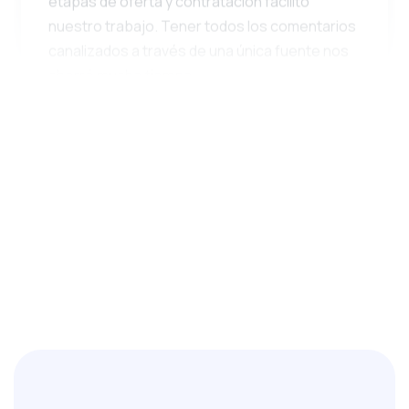
nuestro trabajo. Tener todos los comentarios
canalizados a través de una única fuente nos
ahorró mucho tiempo.
S. Kaya
Líder tecnológico
Brindaron seguridad durante el proceso de
Tarjeta Azul
La preparación oportuna y precisa de los
documentos fue fundamental para nosotros
durante el proceso de la Tarjeta Azul EU. Las
citas y los trámites oficiales se desarrollaron