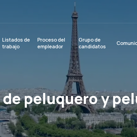
Listados de
Proceso del
Grupo de
Comuni
trabajo
empleador
candidatos
 de peluquero y pe