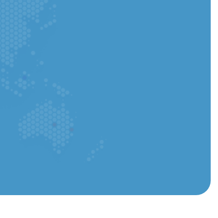
licación y realizar un seguimiento de cada paso al
Cargar CV: puede cargar un archivo PDF o Word
entregar