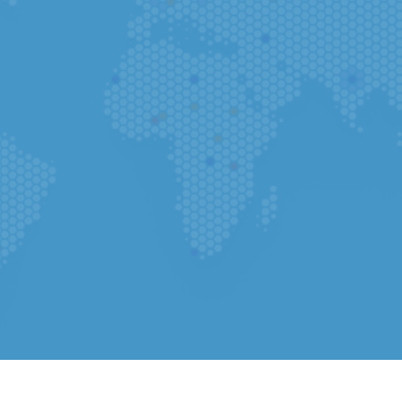
Puede completar su solicitud en la ap
instante.
Ir a la aplicación
Selecciona tu país
Seleccionar archivo
(Obligatorio) 