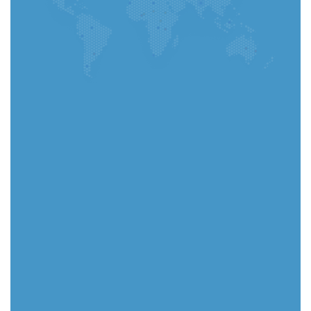
Ir a la aplicación
Selecciona tu país
Seleccionar
(Obligatorio) Cargar CV: puede cargar
un archivo PDF o Word
archivo