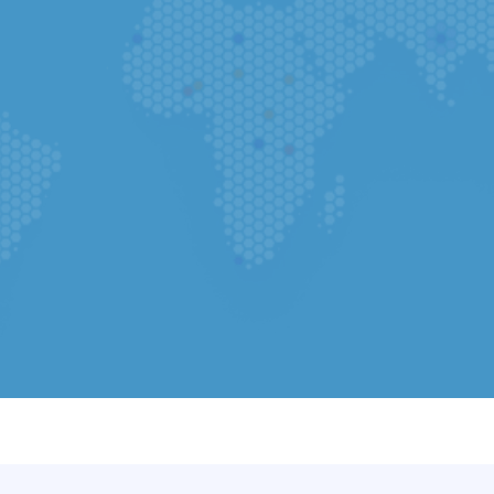
Zur App
In welchem Land lebst du?
Datei auswählen
(Pflicht) Lebensl