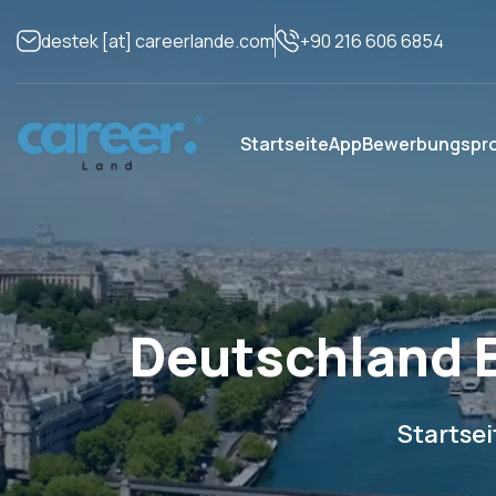
+90 216 606 6854
destek
[at]
careerlande.com
Startseite
App
Bewerbungspr
Deutschland E
Startsei