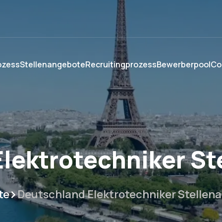
ozess
Stellenangebote
Recruitingprozess
Bewerberpool
Co
lektrotechniker S
te
Deutschland Elektrotechniker Stellen