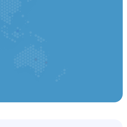
auf hochladen – PDF oder Word
Bewerbung absenden