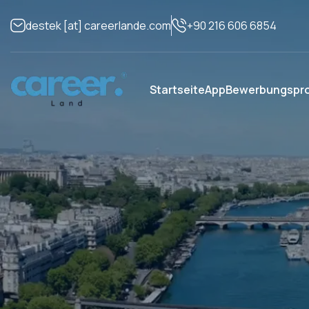
+90 216 606 6854
destek
[at]
careerlande.com
Startseite
App
Bewerbungspr