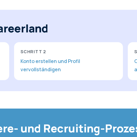
Careerland
SCHRITT
2
Konto erstellen und Profil
C
vervollständigen
a
iere- und Recruiting-Proz