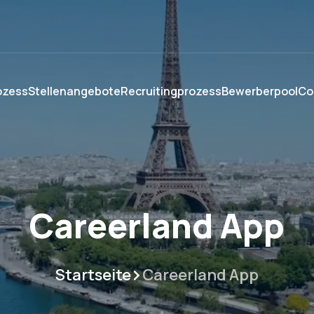
ozess
Stellenangebote
Recruitingprozess
Bewerberpool
Co
Careerland App
Startseite
Careerland App