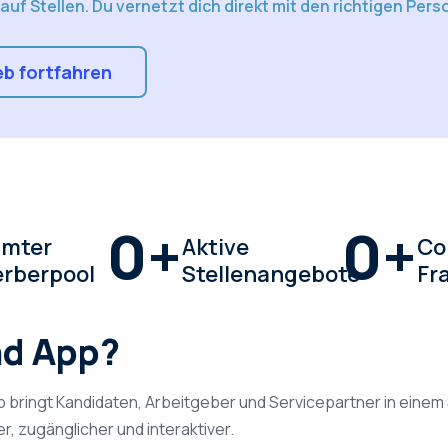
auf Stellen. Du vernetzt dich direkt mit den richtigen Pers
b fortfahren
0
+
0
+
mter
Aktive
Co
rberpool
Stellenangebote
Fr
nd App?
App bringt Kandidaten, Arbeitgeber und Servicepartner in ei
, zugänglicher und interaktiver.