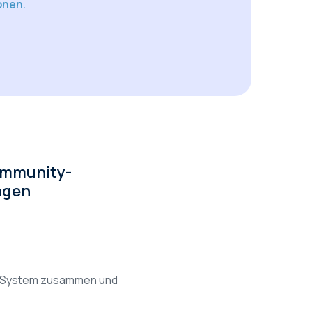
onen.
mmunity-
agen
nem System zusammen und