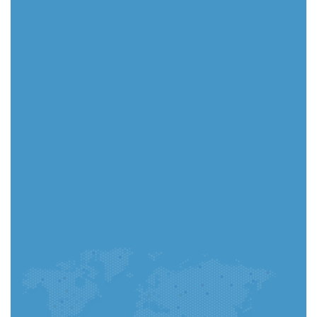
Başvurunu uygulamadan tamamlayabilir, süreci anlık
takip edebilirsin.