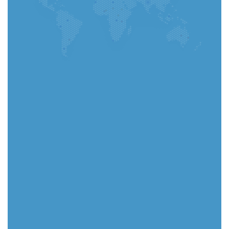
Uygulamaya Git
Hangi şehirde yaşıyorsunuz?
Dosya
(Zorunlu) CV Yükleyin - PDF veya Word
dosyası yükleyebilirsiniz
Seçin